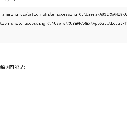
 sharing violation while accessing C:\Users\%USERNAME%\A
tion while accessing C:\Users\%USERNAME%\AppData\Local\T
况的原因可能是：
。