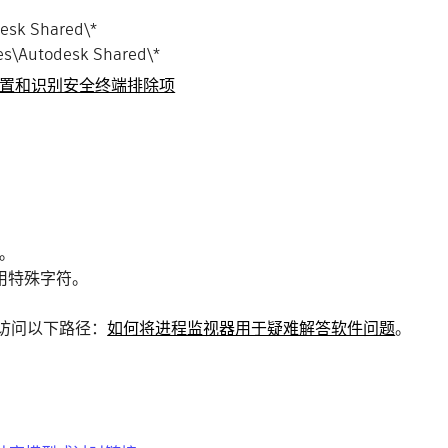
esk Shared\*
s\Autodesk Shared\*
置和识别安全终端排除项
。
用特殊字符。
在访问以下路径：
如何将进程监视器用于疑难解答软件问题
。