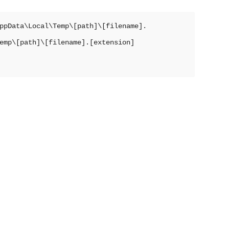
ppData\Local\Temp\[path]\[filename].
emp\[path]\[filename].[extension]