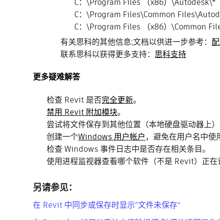
C：\Program Files （x86）\Autodesk\*
C：\Program Files\Common Files\Autod
C：\Program Files （x86）\Common File
有关思科的其他信息;文档以供进一步参考：
配
联系思科以获得更多支持：
思科支持
更多疑难解答
检查 Revit 是否
完全更新
。
禁用 Revit 附加模块
。
尝试将文件保存到其他位置（本地硬盘驱动器上）
创建一个
Windows 用户帐户
，避免在用户名中使
检查 Windows 事件日志中是否存在相关条目。
使用进程监视器查看哪个软件（不是 Revit）正
另请参见：
在 Revit 中同步或保存时显示“文件未保存”