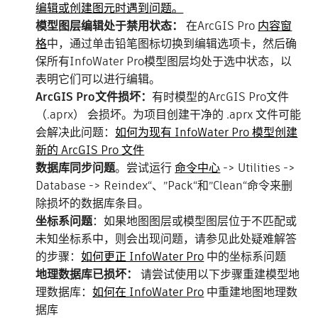
编辑或创建图元时遇到问题。
模型图层编辑处于禁用状态：
在ArcGIS Pro
内容窗
格
中，通过单击铅笔图标切换到编辑选项卡，然后确
保所有InfoWater Pro模型图层均处于选中状态，以
表明它们可以进行编辑。
ArcGIS Pro文件损坏：
有时模型的ArcGIS Pro文件
（.aprx） 会损坏。为项目创建干净的 .aprx 文件可能
会解决此问题：
如何为现有 InfoWater Pro 模型创建
新的 ArcGIS Pro 文件
数据库同步问题
。尝试运行
命令中心
-> Utilities ->
Database -> Reindex“、”Pack“和”Clean“命令来删
除损坏的数据库条目。
坐标系问题
：如果地图图层或模型图层位于不匹配或
未知坐标系中，则会出现问题，请参见此处疑难解答
的步骤：
如何更正 InfoWater Pro
中的坐标系问题
地理数据库已损坏：
请尝试使用以下步骤重建模型地
理数据库：
如何在 InfoWater Pro
中重建地图地理数
据库