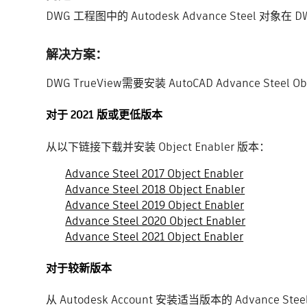
DWG 工程图中的 Autodesk Advance Steel 对象
解决方案：
DWG TrueView需要安装 AutoCAD Advance Steel Obj
对于 2021 版或更低版本
从以下链接下载并安装 Object Enabler 版本：
Advance Steel 2017 Object Enabler
Advance Steel 2018 Object Enabler
Advance Steel 2019 Object Enabler
Advance Steel 2020 Object Enabler
Advance Steel 2021 Object Enabler
对于较新版本
从 Autodesk Account 安装适当版本的 Advance Steel 