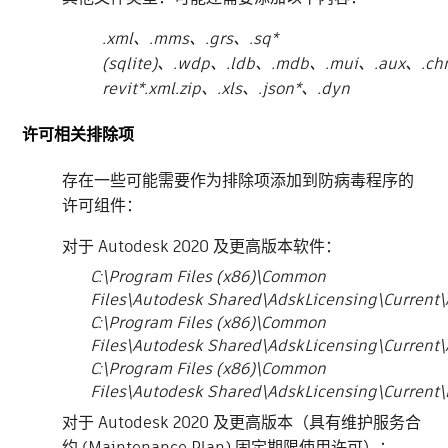
.xml、.mms、.grs、.sq*
(sqlite)、.wdp、.ldb、.mdb、.mui、.aux、.c
revit*.xml.zip、.xls、.json*、.dyn
许可相关排除项
存在一些可能需要作为排除项添加到防病毒程序的
许可组件：
对于 Autodesk 2020 及更高版本软件：
C:\Program Files (x86)\Common
Files\Autodesk Shared\AdskLicensing\Current
C:\Program Files (x86)\Common
Files\Autodesk Shared\AdskLicensing\Current\
C:\Program Files (x86)\Common
Files\Autodesk Shared\AdskLicensing\Current\
对于 Autodesk 2020 及更高版本（具有维护服务合
约 (Maintenance Plan) 固定期限使用许可）：