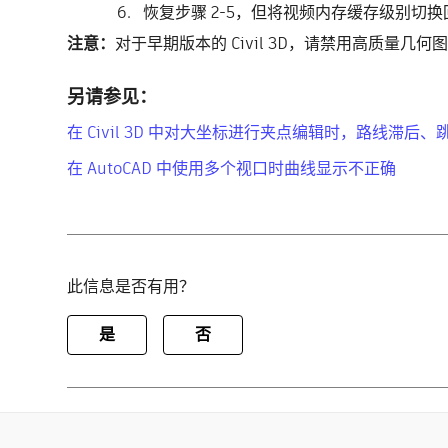
恢复步骤 2-5，但将视频内存缓存级别切换回
注意：
对于早期版本的 Civil 3D，请禁用高质量几何图
另请参见：
在 Civil 3D 中对大坐标进行夹点编辑时，路线滞后
在 AutoCAD 中使用多个视口时曲线显示不正确
此信息是否有用？
是
否