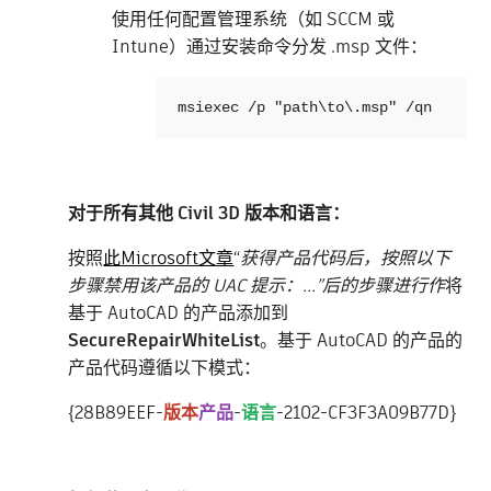
使用任何配置管理系统（如 SCCM 或
Intune）通过安装命令分发 .msp 文件：
msiexec /p "path\to\.msp" /qn
对于所有其他 Civil 3D 版本和语言：
按照
此Microsoft文章
“
获得产品代码后，按照以下
步骤禁用该产品的 UAC 提示：...”后的步骤进行作
将
基于 AutoCAD 的产品添加到
SecureRepairWhiteList
。
基于 AutoCAD 的产品的
产品代码遵循以下模式：
{28B89EEF-
版本
产品
-
语言
-2102-CF3F3A09B77D}